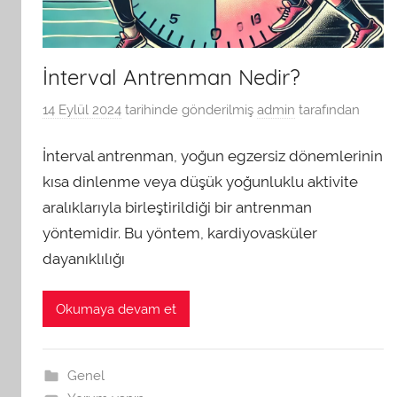
İnterval Antrenman Nedir?
14 Eylül 2024
tarihinde gönderilmiş
admin
tarafından
İnterval antrenman, yoğun egzersiz dönemlerinin
kısa dinlenme veya düşük yoğunluklu aktivite
aralıklarıyla birleştirildiği bir antrenman
yöntemidir. Bu yöntem, kardiyovasküler
dayanıklılığı
Okumaya devam et
Genel