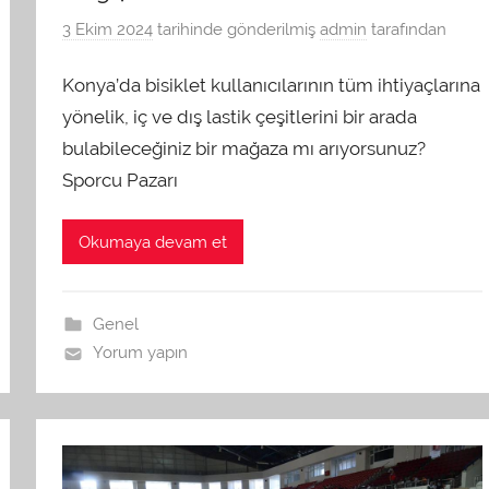
3 Ekim 2024
tarihinde gönderilmiş
admin
tarafından
Konya’da bisiklet kullanıcılarının tüm ihtiyaçlarına
yönelik, iç ve dış lastik çeşitlerini bir arada
bulabileceğiniz bir mağaza mı arıyorsunuz?
Sporcu Pazarı
Okumaya devam et
Genel
Yorum yapın