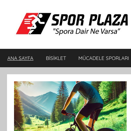
İçeriğe
atla
Spor
Spora
Dair
ANA SAYFA
BİSİKLET
MÜCADELE SPORLARI
Ne
Plaza
Varsa
Bisiklet
ve
Spor
Ürünleri