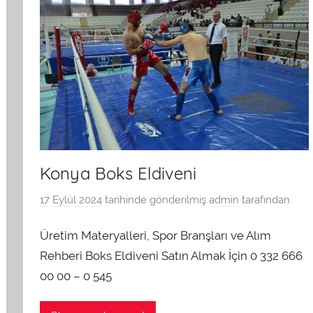
Konya Boks Eldiveni
17 Eylül 2024
tarihinde gönderilmiş
admin
tarafından
Üretim Materyalleri, Spor Branşları ve Alım
Rehberi Boks Eldiveni Satın Almak İçin 0 332 666
00 00 – 0 545