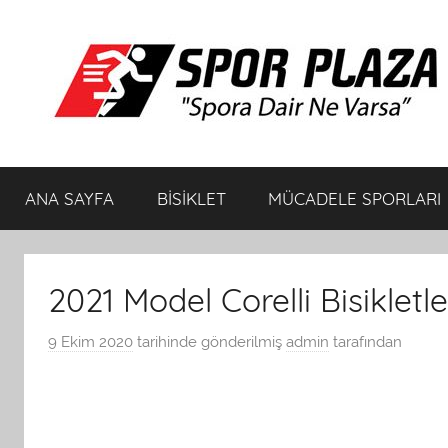
İçeriğe
atla
Spor
Spora
Dair
ANA SAYFA
BİSİKLET
MÜCADELE SPORLARI
Ne
Plaza
Varsa
Bisiklet
2021 Model Corelli Bisikletle
ve
9 Ekim 2020
tarihinde gönderilmiş
admin
tarafından
Spor
Ürünleri