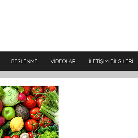
BESLENME
VİDEOLAR
İLETİŞİM BİLGİLERİ