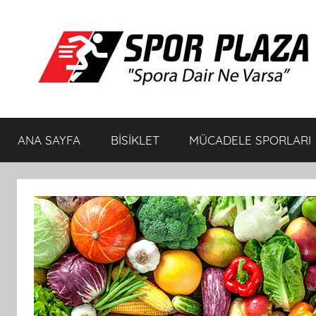
İçeriğe
atla
Spor
Spora
Dair
ANA SAYFA
BİSİKLET
MÜCADELE SPORLARI
Ne
Plaza
Varsa
Bisiklet
ve
Spor
Ürünleri