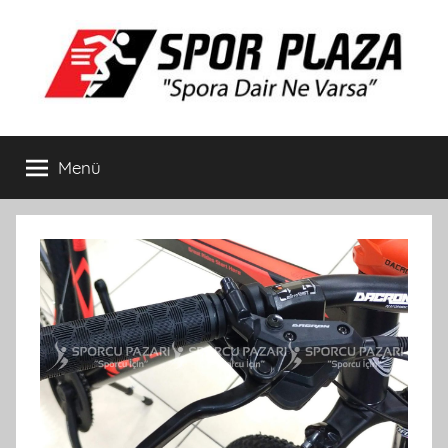
İçeriğe
atla
Spor
Spora
Dair
Menü
Plaza
Ne
Varsa
Bisiklet
ve
Spor
Ürünleri