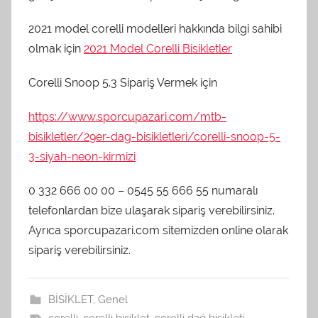
2021 model corelli modelleri hakkında bilgi sahibi
olmak için
2021 Model Corelli Bisikletler
Corelli Snoop 5.3 Sipariş Vermek için
https://www.sporcupazari.com/mtb-
bisikletler/29er-dag-bisikletleri/corelli-snoop-5-
3-siyah-neon-kirmizi
0 332 666 00 00 – 0545 55 666 55 numaralı
telefonlardan bize ulaşarak sipariş verebilirsiniz.
Ayrıca sporcupazari.com sitemizden online olarak
sipariş verebilirsiniz.
BİSİKLET
,
Genel
corelli
,
corelli bisiklet
,
corelli dağ bisikleti