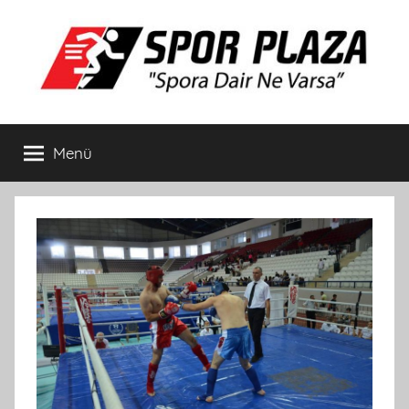
İçeriğe
atla
Spor
Spora
Dair
Menü
Plaza
Ne
Varsa
Bisiklet
ve
Spor
Ürünleri