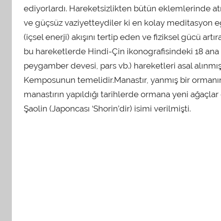
ediyorlardı. Hareketsizlikten bütün eklemlerinde atr
ve güçsüz vaziyetteydiler ki en kolay meditasyon eg
(içsel enerji) akışını tertip eden ve fiziksel gücü artır
bu hareketlerde Hindi-Çin ikonografisindeki 18 ana 
peygamber devesi, pars vb.) hareketleri asal alınmışt
Kemposunun temelidir.Manastır, yanmış bir ormanın k
manastırın yapıldığı tarihlerde ormana yeni ağaçlar
Şaolin (Japoncası ‘Shorin’dir) isimi verilmişti.