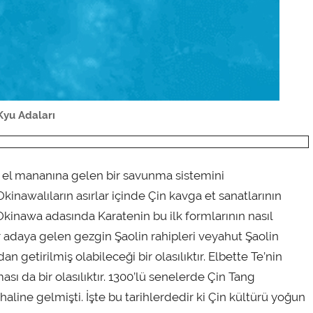
Kyu Adaları
i el mananına gelen bir savunma sistemini
kinawalıların asırlar içinde Çin kavga et sanatlarının
kinawa adasında Karatenin bu ilk formlarının nasıl
ber adaya gelen gezgin Şaolin rahipleri veyahut Şaolin
 getirilmiş olabileceği bir olasılıktır. Elbette Te’nin
sı da bir olasılıktır. 1300’lü senelerde Çin Tang
ine gelmişti. İşte bu tarihlerdedir ki Çin kültürü yoğun