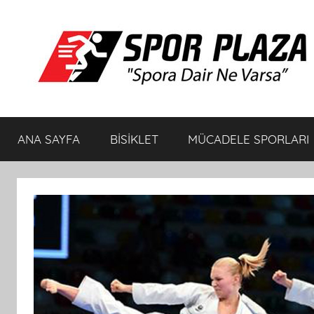
İçeriğe
atla
Spor
Spora
Dair
ANA SAYFA
BİSİKLET
MÜCADELE SPORLARI
Ne
Plaza
Varsa
Bisiklet
ve
Spor
Ürünleri