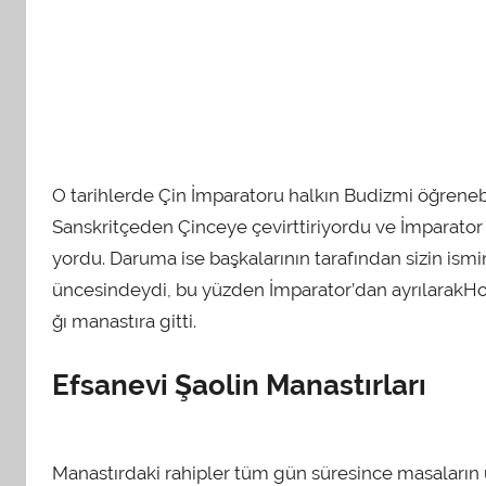
O tarihlerde Çin İmparatoru halkın Budizmi öğrenebi
Sanskritçeden Çinceye çevirttiriyordu ve İmparator 
yordu. Daruma ise başkalarının tarafından sizin ismin
üncesindeydi, bu yüzden İmparator’dan ayrılarakHo
ğı manastıra gitti.
Efsanevi Şaolin Manastırları
Manastırdaki rahipler tüm gün süresince masaların ü