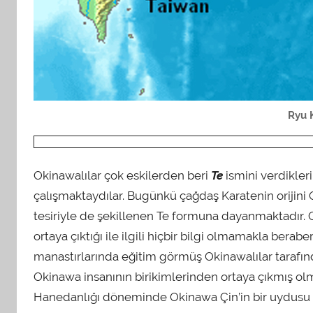
Ryu 
Okinawalılar çok eskilerden beri
Te
ismini verdikler
çalışmaktaydılar. Bugünkü çağdaş Karatenin orijini O
tesiriyle de şekillenen Te formuna dayanmaktadır. O
ortaya çıktığı ile ilgili hiçbir bilgi olmamakla bera
manastırlarında eğitim görmüş Okinawalılar tarafından
Okinawa insanının birikimlerinden ortaya çıkmış olma
Hanedanlığı döneminde Okinawa Çin’in bir uydusu hal